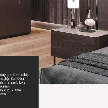
tayların özel dikiş
rleştiği Salt Deri
larına zarif, lüks
örünüm
çin küçük ama
rça...