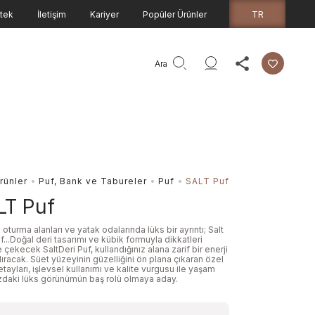
TR
tek
İletişim
Kariyer
Popüler Ürünler
Ara
rünler
Puf, Bank ve Tabureler
Puf
SALT Puf
LT Puf
 oturma alanları ve yatak odalarında lüks bir ayrıntı; Salt
f...Doğal deri tasarımı ve kübik formuyla dikkatleri
 çekecek SaltDeri Puf, kullandığınız alana zarif bir enerji
racak. Süet yüzeyinin güzelliğini ön plana çıkaran özel
etayları, işlevsel kullanımı ve kalite vurgusu ile yaşam
ızdaki lüks görünümün baş rolü olmaya aday.