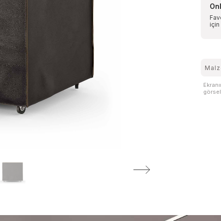
Onl
Favo
için
Malz
Ekranı
görsell