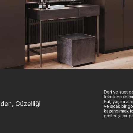
Deri ve süet de
teknikleri ile bi
Puf, yaşam alan
iden, Güzelliği
ve sıcak bir g
kazandırmak i
gösterişli bir pa