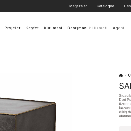
Mağazalar
Kataloglar
Des
Projeler
Keşfet
Kurumsal
Danışmanlık Hizmeti
Danışmanlık Hizmeti
Agent
Agent
Ü
SA
Sıcacık
Deri Pu
üzerine
kazandı
dikiş d
alanın