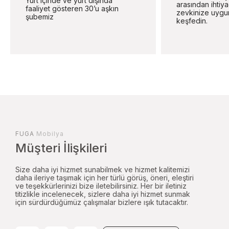
Yurt içinde ve yurt dışında
arasından ihtiy
faaliyet gösteren 30’u aşkın
zevkinize uygu
şubemiz
keşfedin.
FUGA
Mobilya
Müşteri İlişkileri
Size daha iyi hizmet sunabilmek ve hizmet kalitemizi
daha ileriye taşımak için her türlü görüş, öneri, eleştiri
ve teşekkürlerinizi bize iletebilirsiniz. Her bir iletiniz
titizlikle incelenecek, sizlere daha iyi hizmet sunmak
için sürdürdüğümüz çalışmalar bizlere ışık tutacaktır.