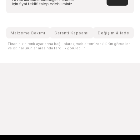
için fiyat teklifi talep edebilirsiniz.
Malzeme Bakımı
Garanti Kapsamı
Değişim & İade
Ekranınızın renk ayarlarına bağlı olarak; web sitemizdeki ürün görselleri
ve orjinal ürünler arasında farklılık görülebilir.