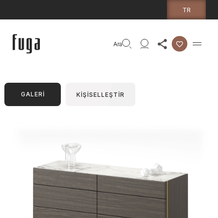
TR
Ara
GALERİ
KİŞİSELLEŞTİR