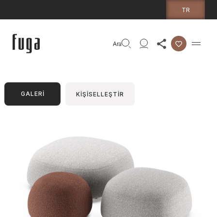
TR
Ara
GALERİ
KİŞİSELLEŞTİR