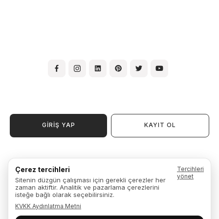
GİRİŞ YAP
KAYIT OL
Kullanım Şartları ve Koşulları
Çerez tercihleri
Tercihleri
Üyelik Sözleşmesi
yönet
Sitenin düzgün çalışması için gerekli çerezler her
Garanti, İade ve Değişim
zaman aktiftir. Analitik ve pazarlama çerezlerini
Kişisel Verilerin Kullanılması ve İşlenmesi Aydınlatma Metni
isteğe bağlı olarak seçebilirsiniz.
KVKK Aydınlatma Metni