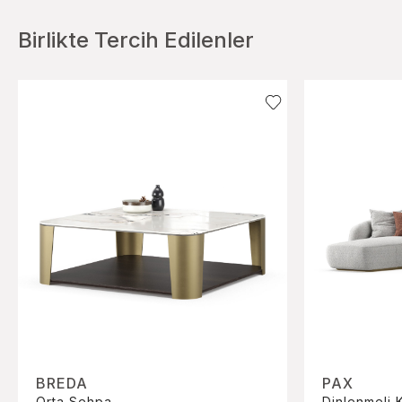
Birlikte Tercih Edilenler
BREDA
PAX
Orta Sehpa
Dinlenmeli 