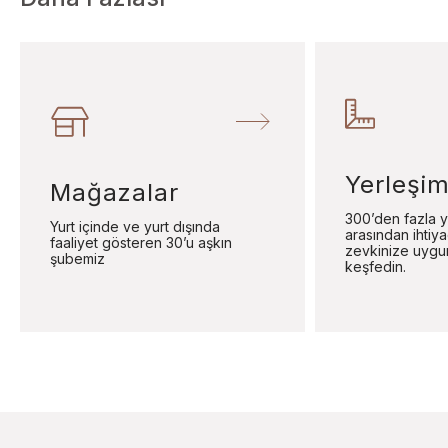
Yerleşim
Mağazalar
300’den fazla y
Yurt içinde ve yurt dışında
arasından ihtiy
faaliyet gösteren 30’u aşkın
zevkinize uygu
şubemiz
keşfedin.