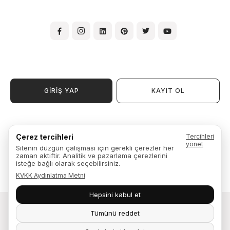
GİRİŞ YAP
KAYIT OL
Kullanım Şartları ve Koşulları
Çerez tercihleri
Tercihleri
Üyelik Sözleşmesi
yönet
Sitenin düzgün çalışması için gerekli çerezler her
Garanti, İade ve Değişim
zaman aktiftir. Analitik ve pazarlama çerezlerini
Kişisel Verilerin Kullanılması ve İşlenmesi Aydınlatma Metni
isteğe bağlı olarak seçebilirsiniz.
KVKK Aydınlatma Metni
Hepsini kabul et
Tümünü reddet
Fuga Mobilya © 2026. Yaşam alanları tasarlar.