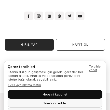
GİRİŞ YAP
KAYIT OL
Kullanım Şartları ve Koşulları
Çerez tercihleri
Tercihleri
Üyelik Sözleşmesi
yönet
Sitenin düzgün çalışması için gerekli çerezler her
Garanti, İade ve Değişim
zaman aktiftir. Analitik ve pazarlama çerezlerini
Kişisel Verilerin Kullanılması ve İşlenmesi Aydınlatma Metni
isteğe bağlı olarak seçebilirsiniz.
KVKK Aydınlatma Metni
Hepsini kabul et
Tümünü reddet
Fuga Mobilya © 2026. Yaşam alanları tasarlar.