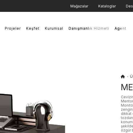
Mağazalar
Kataloglar
Des
Projeler
Keşfet
Kurumsal
Danışmanlık Hizmeti
Danışmanlık Hizmeti
Agent
Agent
Ü
ME
Cevizin
Mentor
Monitör
zenginl
dikkat 
tozdan 
konuml
şekild
özgür b