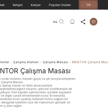
TR
tek
İletişim
Kariyer
Popüler Ürünler
Ara
rünler
Çalışma Alanları
Çalışma Masası
MENTOR Çalışma Mas
NTOR Çalışma Masası
 sıcak tonlarını, metalin güçlü ve şık tavrıyla birleştiren
 Çalışma Masası.
, laptop standı ve farklı aksesuarlarla
eştirilebileceğiniz tasarım, işlevsel özellikleriyle de
çekiyor. Deri kapaklı çekmeceler, içindeki eşyaların
ve diğer zararlı etmenlerden korur. İki kenarda
andırılan krom ayaklar, kütlesel formu sağlam bir
e dengede tutarken size de maksimum genişlik ve
ir iç alan sağlar.