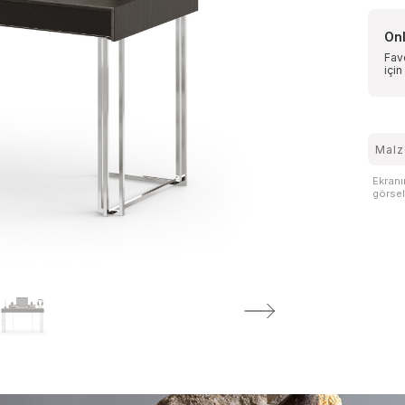
Onl
Favo
için
Malz
Ekranı
görsell