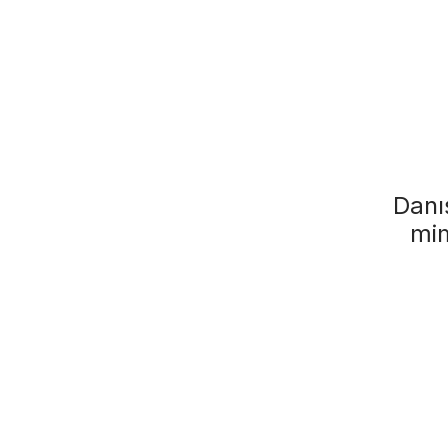
Danı
mim