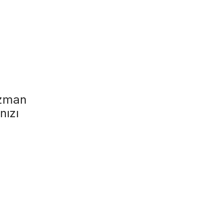
uzman
nızı