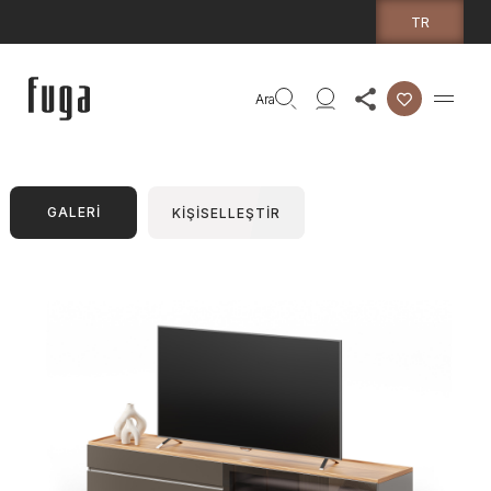
TR
Ara
GALERİ
KİŞİSELLEŞTİR