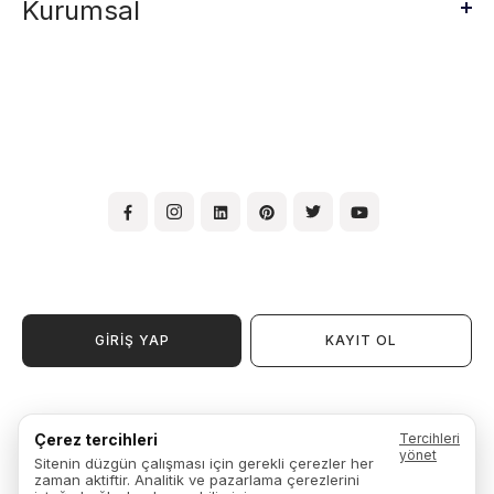
Kurumsal
GİRİŞ YAP
KAYIT OL
Kullanım Şartları ve Koşulları
Çerez tercihleri
Tercihleri
Üyelik Sözleşmesi
yönet
Sitenin düzgün çalışması için gerekli çerezler her
Garanti, İade ve Değişim
zaman aktiftir. Analitik ve pazarlama çerezlerini