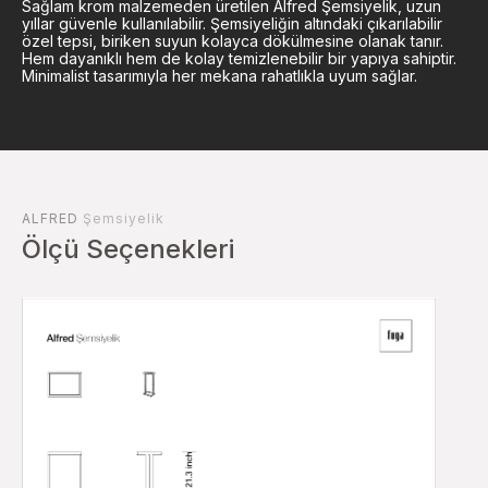
Sağlam krom malzemeden üretilen Alfred Şemsiyelik, uzun
yıllar güvenle kullanılabilir. Şemsiyeliğin altındaki çıkarılabilir
özel tepsi, biriken suyun kolayca dökülmesine olanak tanır.
Hem dayanıklı hem de kolay temizlenebilir bir yapıya sahiptir.
Minimalist tasarımıyla her mekana rahatlıkla uyum sağlar.
ALFRED
Şemsiyelik
Ölçü Seçenekleri