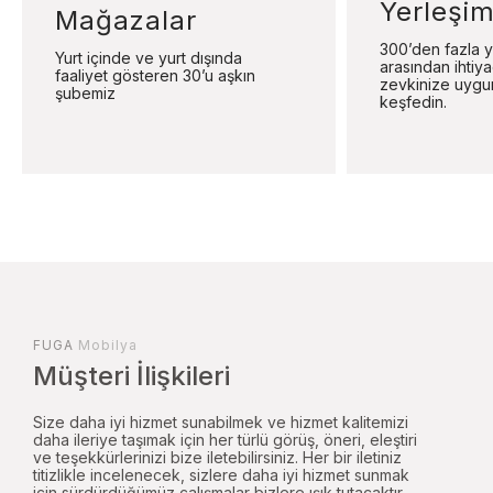
Yerleşim
Mağazalar
300’den fazla y
Yurt içinde ve yurt dışında
arasından ihtiy
faaliyet gösteren 30’u aşkın
zevkinize uygu
şubemiz
keşfedin.
FUGA
Mobilya
Müşteri İlişkileri
Size daha iyi hizmet sunabilmek ve hizmet kalitemizi
daha ileriye taşımak için her türlü görüş, öneri, eleştiri
ve teşekkürlerinizi bize iletebilirsiniz. Her bir iletiniz
titizlikle incelenecek, sizlere daha iyi hizmet sunmak
için sürdürdüğümüz çalışmalar bizlere ışık tutacaktır.