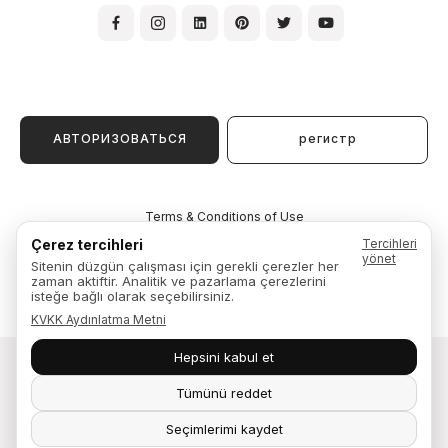
АВТОРИЗОВАТЬСЯ
регистр
Terms & Conditions of Use
Membership Agreement
Çerez tercihleri
Tercihleri
Warranty, Exchange & Return
yönet
Sitenin düzgün çalışması için gerekli çerezler her
Privacy Policy
zaman aktiftir. Analitik ve pazarlama çerezlerini
isteğe bağlı olarak seçebilirsiniz.
KVKK Aydınlatma Metni
Hepsini kabul et
Fuga Mobilya © 2026. Yaşam alanları tasarlar.
Tümünü reddet
Seçimlerimi kaydet
Служба
Магазины
Каталоги
Контакты
Карьера