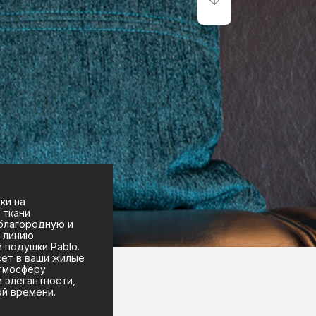
ки на
 ткани
благородную и
 линию
 подушки Pablo.
сет в ваши жилые
тмосферу
и элегантности,
й времени.