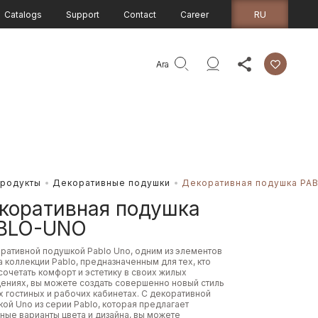
RU
Catalogs
Support
Contact
Career
Ara
родукты
Декоративные подушки
Декоративная подушка P
коративная подушка
BLO-UNO
ративной подушкой Pablo Uno, одним из элементов
 коллекции Pablo, предназначенным для тех, кто
сочетать комфорт и эстетику в своих жилых
ениях, вы можете создать совершенно новый стиль
х гостиных и рабочих кабинетах. С декоративной
ой Uno из серии Pablo, которая предлагает
ные варианты цвета и дизайна, вы можете