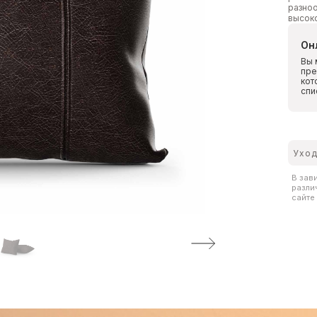
разноо
высок
Он
Вы 
пре
кот
спи
Уход
В зав
разли
сайте