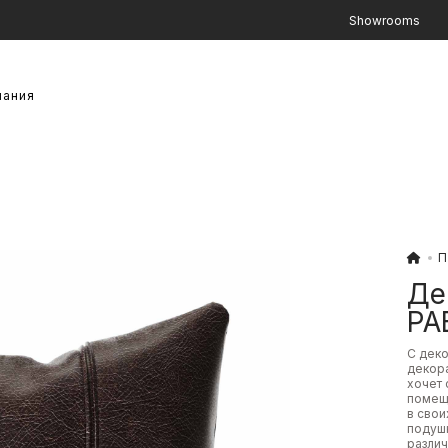
Showrooms
пания
П
Де
PA
С деко
декора
хочет 
помещ
в свои
подушк
различ