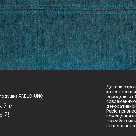
Детали строч
качественной
подушка PABLO-UNO
определяют 
современную
ый и
декоративной
Pablo привне
ый!
помещения а
спокойствия 
неподвластно