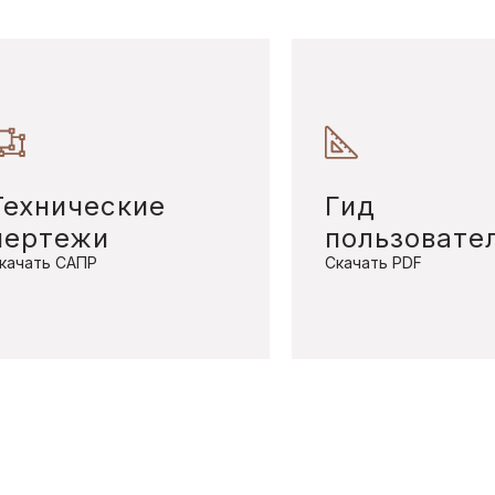
Технические
Гид
чертежи
пользовате
качать САПР
Скачать PDF