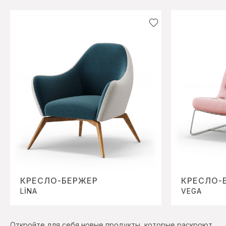
КРЕСЛО-БЕРЖЕР
КРЕСЛО-
LİNA
VEGA
Откройте для себя новые продукты, которые раскроют