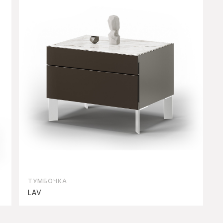
TУМБОЧКА
LAV