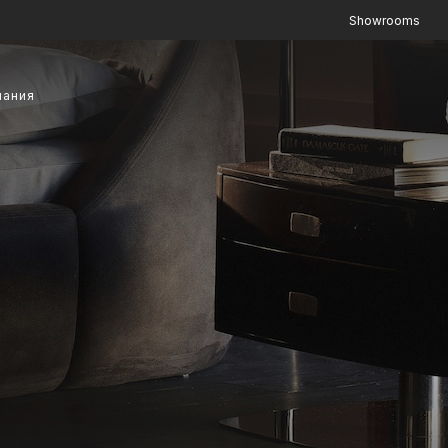
Showrooms
пания