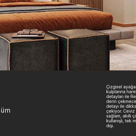
Çizgisel ayağ
kulplarına har
detayları ile 
derin çekmecel
detayı ile dikka
özüm
çekiyor. Ceviz
sağlam, akıllı 
kullanışlı, tek m
dışı.