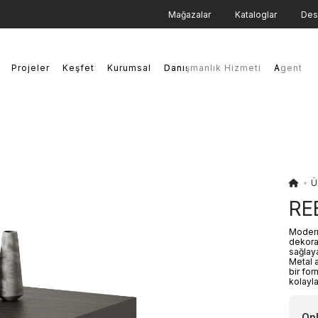
Mağazalar
Kataloglar
Des
Projeler
Keşfet
Kurumsal
Danışmanlık Hizmeti
Danışmanlık Hizmeti
Agent
Agent
Ü
RE
Modern 
dekora
sağlay
Metal a
bir fo
kolayla
Onl