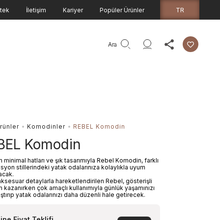
TR
tek
İletişim
Kariyer
Popüler Ürünler
Ara
rünler
Komodinler
REBEL Komodin
BEL Komodin
minimal hatları ve şık tasarımıyla Rebel Komodin, farklı
syon stillerindeki yatak odalarınıza kolaylıkla uyum
acak.
ksesuar detaylarla hareketlendirilen Rebel, gösterişli
rm kazanırken çok amaçlı kullanımıyla günlük yaşamınızı
ştırıp yatak odalarınızı daha düzenli hale getirecek.
ine Fiyat Teklifi