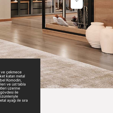
a ve çekmece
eket katan metal
Rebel Komodin,
eri ve üst tabla
tleri üzerine
 gövdesi ile
çözümleriyle
etal ayağı ile sıra