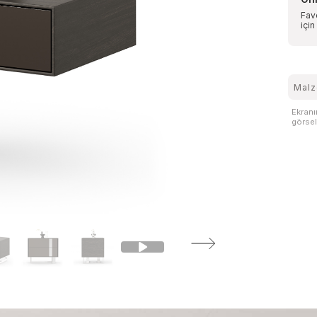
Favo
için
Malz
Ekranı
görsell